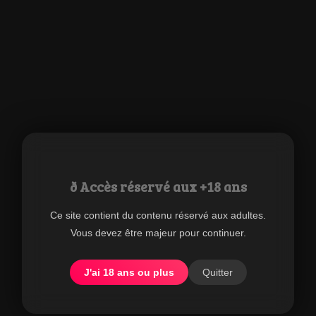
transparent, bas fantaisie ou bas opaque ils sont très sexy et
ils se déclinent avec une grande facilité, du classique à
l'érotique en résille ou même en vinyle, wetlook ou fantaisie
changez facilement de style ! Une robe, une jupe la mode est à
vos pieds ! Les bas autofixants sont maintenus à la cuisse
avec des bandes de silicone pour un maintien parfait. De quoi,
à coup sûr, se faire remarquer ! À porter avec ou sans porte-
jarretelles selon les modèles. Qualité, douceur, une belle
sélection à découvrir pour avoir de jolies jambes. Tous les
bas
et collants
se portent de différentes façons et pour
agrémenter une large panoplie de votre dressing.
ð Accès réservé aux +18 ans
Ce site contient du contenu réservé aux adultes.
Vous devez être majeur pour continuer.
Bas autofixants
J'ai 18 ans ou plus
Quitter